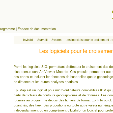
rogramme
|
Espace de documentation
Invisibles
Surveillance sanitaire et évaluation de l’exposition en
Systèmes d’information et croisement des d
Les logiciels pour le croisement
Les logiciels pour le croisem
Parmi les logiciels SIG, permettant d’effectuer le croisement des 
plus connus sont ArcView et MapInfo. Ces produits permettent aux ut
des cartes et incluent les fonctions de base telles que le géocodage,
de distance et les autres analyses spatiales.
Epi Map est un logiciel pour micro-ordinateurs compatibles IBM qui 
partir de fichiers de contours géographiques et de données. Les don
fournies au programme depuis des fichiers de format Epi Info ou d
quantités, des taux, des proportions ou toute autre valeur numérique
indépendamment ou en complément d’EpiInfo, un logiciel pour profe