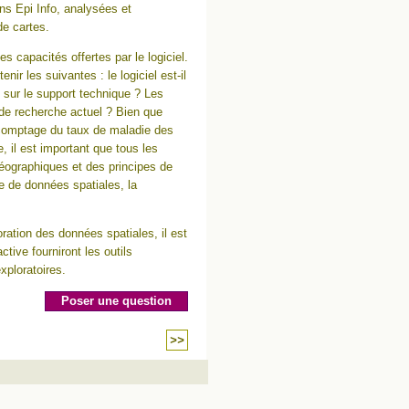
ns Epi Info, analysées et
e cartes.
s capacités offertes par le logiciel.
nir les suivantes : le logiciel est-il
n sur le support technique ? Les
 de recherche actuel ? Bien que
u comptage du taux de maladie des
 il est important que tous les
éographiques et des principes de
 de données spatiales, la
ration des données spatiales, il est
tive fourniront les outils
xploratoires.
Poser une question
>>