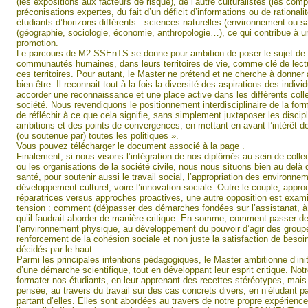
(les expositions aux facteurs de risque), de l’autre culturalistes (les c
préconisations expertes, du fait d’un déficit d’informations ou de rational
étudiants d’horizons différents : sciences naturelles (environnement ou 
(géographie, sociologie, économie, anthropologie…), ce qui contribue à u
promotion.
Le parcours de M2 SSEnTS se donne pour ambition de poser le sujet de l
communautés humaines, dans leurs territoires de vie, comme clé de lectur
ces territoires. Pour autant, le Master ne prétend et ne cherche à donner
bien-être. Il reconnait tout à la fois la diversité des aspirations des indi
accorder une reconnaissance et une place active dans les différents colle
société. Nous revendiquons le positionnement interdisciplinaire de la for
de réfléchir à ce que cela signifie, sans simplement juxtaposer les discip
ambitions et des points de convergences, en mettant en avant l’intérêt d
(ou soutenue par) toutes les politiques ».
Vous pouvez télécharger le document associé à la page
.
Finalement, si nous visons l’intégration de nos diplômés au sein de collect
ou les organisations de la société civile, nous nous situons bien au delà
santé, pour soutenir aussi le travail social, l’appropriation des environne
développement culturel, voire l’innovation sociale. Outre le couple, appr
réparatrices versus approches proactives, une autre opposition est exam
tension : comment (dé)passer des démarches fondées sur l’assistanat, à 
qu’il faudrait aborder de manière critique. En somme, comment passer de 
l’environnement physique, au développement du pouvoir d’agir des group
renforcement de la cohésion sociale et non juste la satisfaction de beso
décidés par le haut.
Parmi les principales intentions pédagogiques, le Master ambitionne d’initi
d’une démarche scientifique, tout en développant leur esprit critique. Notr
formater nos étudiants, en leur apprenant des recettes stéréotypes, mais pl
pensée, au travers du travail sur des cas concrets divers, en n’éludant 
partant d’elles. Elles sont abordées au travers de notre propre expérienc