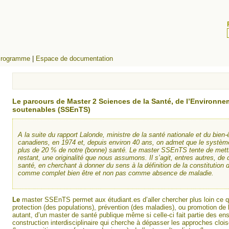
rogramme
|
Espace de documentation
Le parcours de Master 2 Sciences de la Santé, de l’Environnem
soutenables (SSEnTS)
A la suite du rapport Lalonde, ministre de la santé nationale et du bien-
canadiens, en 1974 et, depuis environ 40 ans, on admet que le systèm
plus de 20 % de notre (bonne) santé. Le master SSEnTS tente de mettr
restant, une originalité que nous assumons. Il s’agit, entres autres, de 
santé, en cherchant à donner du sens à la définition de la constitution
comme complet bien être et non pas comme absence de maladie.
Le
master SSEnTS permet aux étudiant.es d’aller chercher plus loin ce 
protection (des populations), prévention (des maladies), ou promotion de l
autant, d’un master de santé publique même si celle-ci fait partie des e
construction interdisciplinaire qui cherche à dépasser les approches cloi