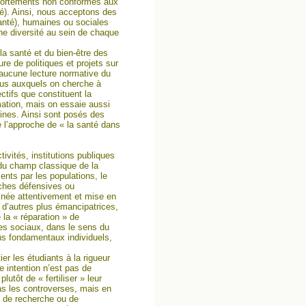
omportements non conformes aux
ité). Ainsi, nous acceptons des
santé), humaines ou sociales
ne diversité au sein de chaque
a santé et du bien-être des
e de politiques et projets sur
 aucune lecture normative du
vidus auxquels on cherche à
ctifs que constituent la
mation, mais on essaie aussi
lines. Ainsi sont posés des
e l’approche de « la santé dans
ivités, institutions publiques
 du champ classique de la
ments par les populations, le
oches défensives ou
inée attentivement et mise en
d’autres plus émancipatrices,
la « réparation » de
es sociaux, dans le sens du
ins fondamentaux individuels,
er les étudiants à la rigueur
e intention n’est pas de
utôt de « fertiliser » leur
pas les controverses, mais en
e de recherche ou de