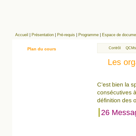
Accueil
|
Présentation
|
Pré-requis
|
Programme
|
Espace de documen
Contrôle continu
QCMs
Plan du cours
Les org
C’est bien la s
consécutives à
définition des 
26 Messa