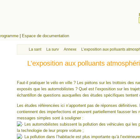
rogramme
|
Espace de documentation
La santé des milieux, évaluation et surveillance
La surveillance de la qualité de l’air
Annexes
L’exposition aux polluants atmos
L’exposition aux polluants atmosphér
Faut-il pratiquer le vélo en ville ? Les piétons sur les trottoirs des rue
exposés que les automobilistes ? Quel est l’exposition sur les trajets
échantillon de questions auxquelles des études spécifiques tentent 
Les études référencées ici n’apportent pas de réponses définitives
contiennent des imperfections et peuvent partiellement fausser les
messages simples sont à souligner :
Les automobilistes subissent la pollution des véhicules qui les p
la technologie de leur propre voiture ;
La pollution dans l’habitacle est plus importante qu’à l’extérieure 