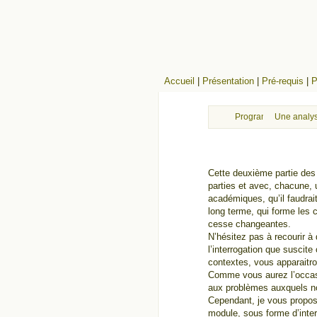
Accueil
|
Présentation
|
Pré-requis
|
P
Programme
Une analys
Cette deuxième partie des 
parties et avec, chacune, 
académiques, qu’il faudra
long terme, qui forme les c
cesse changeantes.
N’hésitez pas à recourir à
l’interrogation que suscit
contextes, vous apparaitro
Comme vous aurez l’occasi
aux problèmes auxquels nou
Cependant, je vous propos
module, sous forme d’inter