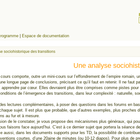
rogramme
|
Espace de documentation
e sociohistorique des transitions
Une analyse sociohist
cours comporte, outre un mini-cours sur l’effondrement de l’empire romain, u
une longue page de conclusions, précisant ce qu’il faut en retenir. Il ne fau
it apprendre par cœur. Elles devraient plus être comprises comme pistes pour
onditions de l’émergence des transitions, dans leur complexité : naturelle, soci
 des lectures complémentaires, à poser des questions dans les forums en bas d
e chaque sujet. Il est plus que probable, que d’autres exemples, plus proches
ns au fur et à mesure.
on de le constater, je vous propose des mécanismes plus généraux, qui pourra
s faisons face aujourd’hui. C’est à ce dernier sujet que portera la séance 
e aussi, dans les documents supports pour les TD, la possibilité de contribu
ventions courtes, d’une 20aine de minutes (ou 10-12 diapos). Pour plus de préc