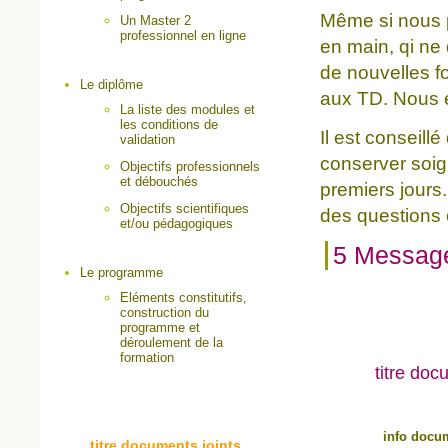
Même si nous pou
Un Master 2
professionnel en ligne
en main, qi ne
de nouvelles f
Le diplôme
aux TD. Nous 
La liste des modules et
les conditions de
Il est conseill
validation
conserver soig
Objectifs professionnels
et débouchés
premiers jours.
Objectifs scientifiques
des questions
et/ou pédagogiques
5 Messag
Le programme
Eléments constitutifs,
construction du
programme et
déroulement de la
formation
titre doc
info docu
titre documents joints