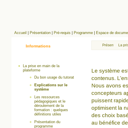
Accueil
|
Présentation
|
Pré-requis
|
Programme
|
Espace de documen
Présentation
La pri
Informations
La prise en main de la
Le système est 
plateforme
contenus. L’en
Du bon usage du tutorat
Nous avons ess
Explications sur le
système
concepteurs app
Les ressources
puissent rapid
pédagogiques et le
déroulement de la
optimisent la 
formation : quelques
des choix basé
définitions utiles
au bénéfice de l
Présentation du
programme