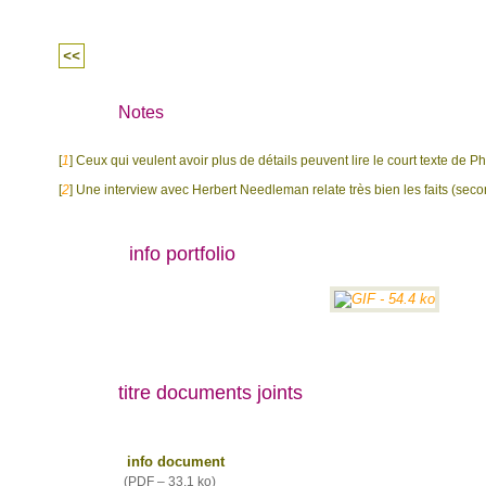
<<
Notes
[
1
]
Ceux qui veulent avoir plus de détails peuvent lire le court texte de 
[
2
]
Une interview avec Herbert Needleman relate très bien les faits (sec
info portfolio
titre documents joints
info document
(
PDF – 33.1 ko
)