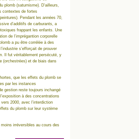
du plomb (saturnisme). D’ailleurs,
 contextes de fortes
 peintures). Pendant les années 70,
ssive d’additifs de carburants, a
rotoxiques frappant les enfants. Une
ion de l’imprégantion corporelle
plomb a pu être corrélée à des
’industrie s’efforçait de prouver
 Il fut véritablement persécuté, y
 (orchestrées) et de biais dans
hortes, que les effets du plomb se
es par les instances
 de gestion reste toujours inchangé
’exposition à des concentrations
ers 2000, avec l’interdiction
 effets du plomb sur leur système
u moins irréversibles au cours des