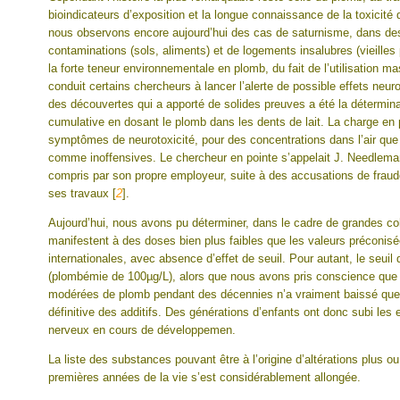
bioindicateurs d’exposition et la longue connaissance de la toxicité 
nous observons encore aujourd’hui des cas de saturnisme, dans des
contaminations (sols, aliments) et de logements insalubres (vieilles
la forte teneur environnementale en plomb, du fait de l’utilisation ma
conduit certains chercheurs à lancer l’alerte de possible effets neu
des découvertes qui a apporté de solides preuves a été la déterminat
cumulative en dosant le plomb dans les dents de lait. La charge en 
symptômes de neurotoxicité, pour des concentrations dans l’air que l
comme inoffensives. Le chercheur en pointe s’appelait J. Needleman.
compris par son propre employeur, suite à des accusations de fraude
ses travaux
[
2
]
.
Aujourd’hui, nous avons pu déterminer, dans le cadre de grandes co
manifestent à des doses bien plus faibles que les valeurs préconisé
internationales, avec absence d’effet de seuil. Pour autant, le seuil
(plombémie de 100µg/L), alors que nous avons pris conscience que l
modérées de plomb pendant des décennies n’a vraiment baissé que v
définitive des additifs. Des générations d’enfants ont donc subi les
nerveux en cours de développemen.
La liste des substances pouvant être à l’origine d’altérations plus o
premières années de la vie s’est considérablement allongée.