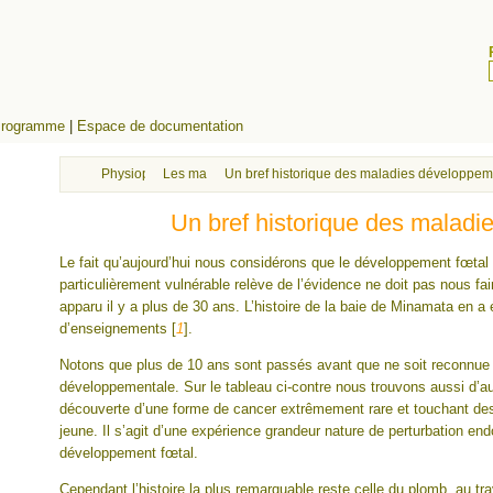
rogramme
|
Espace de documentation
Physiopathologie avancée
Les maladies développementales
Un bref historique des maladies développem
Un bref historique des malad
Le fait qu’aujourd’hui nous considérons que le développement fœtal
particulièrement vulnérable relève de l’évidence ne doit pas nous fair
apparu il y a plus de 30 ans. L’histoire de la baie de Minamata en a
d’enseignements
[
1
]
.
Notons que plus de 10 ans sont passés avant que ne soit reconnue la
développementale. Sur le tableau ci-contre nous trouvons aussi d’
découverte d’une forme de cancer extrêmement rare et touchant des
jeune. Il s’agit d’une expérience grandeur nature de perturbation en
développement fœtal.
Cependant l’histoire la plus remarquable reste celle du plomb, au tr