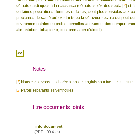
défauts cardiaques à la naissance (défauts isolés des septa
[
2
]
et
t
certaines populations, femmes et fœtus, sont plus sensibles aux p
problèmes de santé pré existants ou la défaveur sociale qui peut co
environnementales ou professionnelles accrues et des comporteme
alimentation, tabagisme, consommation d’alcool).
<<
Notes
[
1
]
Nous conservons les abbréviations en anglais pour faciliter la lecture 
[
2
]
Parois séparants les ventricules
titre documents joints
info document
(
PDF – 99.4 ko
)