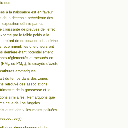
du sud.
ses à la naissance est en faveur
rs de la décennie précédente des
’exposition définie par les
té croissante de preuves de l’effet
xprimé par le faible poids à la
t le retard de croissance intrautérine
lus récemment, les chercheurs ont
 dernière étant potentiellement
uants réglementés et mesurés en
n (PM
ou PM
), le dioxyde d’azote
10
2,5
ocarbures aromatiques
upart du temps dans des zones
ns retrouvé des associations
 trimestre de la grossesse et le
ations similaires. Remarquons que
mme celle de Los Angeles
ais aussi des villes moins polluées
 respectively).
ollution atmosphérique et des