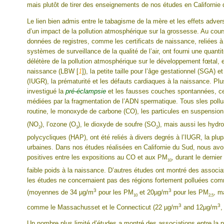
mais plutôt de tirer des enseignements de nos études en Californie 
Le lien bien admis entre le tabagisme de la mère et les effets adver
d’un impact de la pollution atmosphérique sur la grossesse. Au cou
données de registres, comme les certificats de naissance, reliées à l
systèmes de surveillance de la qualité de l’air, ont fourni une quanti
délétère de la pollution atmosphérique sur le développement fœtal, e
naissance (LBW
[
1
]
), la petite taille pour l’âge gestationnel (SGA) e
(IUGR), la prématurité et les défauts cardiaques à la naissance. P
investigué la
pré-éclampsie
et les fausses couches spontannées, ces
médiées par la fragmentation de l’ADN spermatique. Tous sles poll
routine, le monoxyde de carbone (CO), les particules en suspensio
(NO
), l’ozone (O
), le dioxyde de soufre (SO
), mais aussi les hydr
2
3
2
polycycliques (HAP), ont été reliés à divers degrés à l’IUGR, la pl
urbaines. Dans nos études réalisées en Californie du Sud, nous avo
positives entre les expositions au CO et aux PM
, durant le dernier
10
faible poids à la naissance. D’autres études ont montré des associ
les études ne concernaient pas des régions fortement polluées co
3
3
(moyennes de 34 µg/m
pour les PM
et 20µg/m
pour les PM
, m
10
2,5
3
3
comme le Massachusset et le Connecticut (22 µg/m
and 12µg/m
,
Un nombre plus limité d’études a montré des associations entre la p