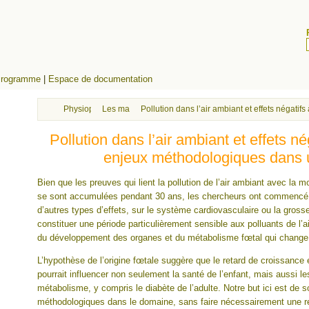
rogramme
|
Espace de documentation
Physiopathologie avancée
Les maladies développementales
Pollution dans l’air ambiant et effets négat
Pollution dans l’air ambiant et effets né
enjeux méthodologiques dans
Bien que les preuves qui lient la pollution de l’air ambiant avec la mor
se sont accumulées pendant 30 ans, les chercheurs ont commencé
d’autres types d’effets, sur le système cardiovasculaire ou la gross
constituer une période particulièrement sensible aux polluants de l’air
du développement des organes et du métabolisme fœtal qui change
L’hypothèse de l’origine fœtale suggère que le retard de croissanc
pourrait influencer non seulement la santé de l’enfant, mais aussi l
métabolisme, y compris le diabète de l’adulte. Notre but ici est de s
méthodologiques dans le domaine, sans faire nécessairement une rev