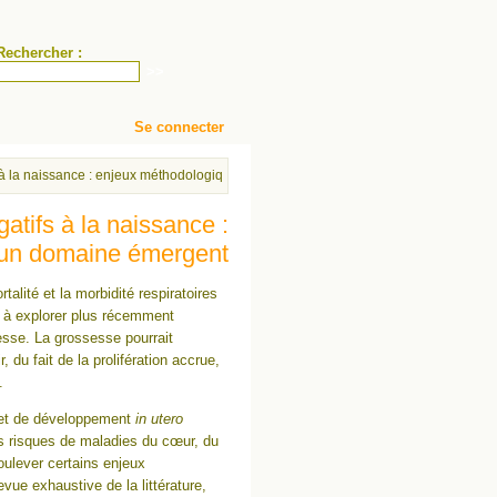
Rechercher :
Se connecter
ifs à la naissance : enjeux méthodologiques dans un domaine émergent
gatifs à la naissance :
 un domaine émergent
talité et la morbidité respiratoires
 à explorer plus récemment
esse. La grossesse pourrait
, du fait de la prolifération accrue,
.
e et de développement
in utero
es risques de maladies du cœur, du
oulever certains enjeux
ue exhaustive de la littérature,