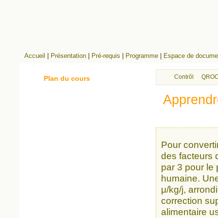
Accueil
|
Présentation
|
Pré-requis
|
Programme
|
Espace de documen
Contrôle continu
QROC
Plan du cours
Apprendr
Pour convertir
des facteurs 
par 3 pour le
humaine. Une 
μ/kg/j, arrond
correction su
alimentaire u