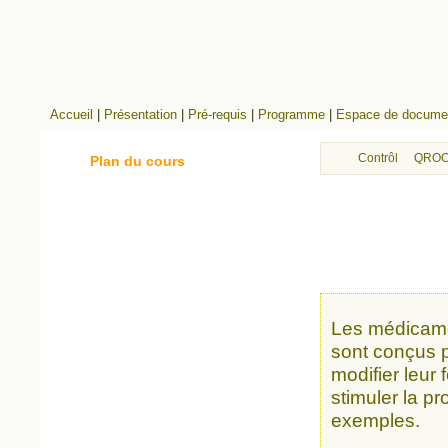
Accueil
|
Présentation
|
Pré-requis
|
Programme
|
Espace de documen
Contrôle continu
QROC
Plan du cours
Les médicamen
sont conçus p
modifier leur 
stimuler la p
exemples.