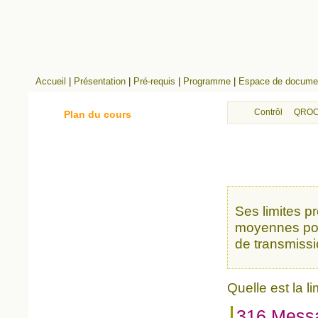
Accueil
|
Présentation
|
Pré-requis
|
Programme
|
Espace de documen
Contrôle continu
QROC
Plan du cours
Ses limites pr
moyennes pou
de transmissi
Quelle est la l
316 Mess