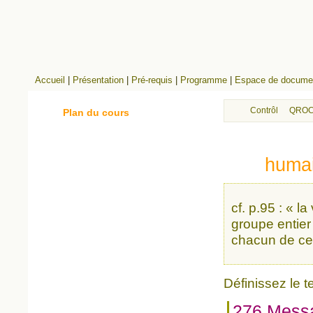
Accueil
|
Présentation
|
Pré-requis
|
Programme
|
Espace de documen
Contrôle continu
QROC
Plan du cours
humai
cf. p.95 : « l
groupe entier
chacun de ces
Définissez le t
276 Mess