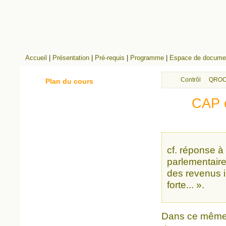
Accueil
|
Présentation
|
Pré-requis
|
Programme
|
Espace de documen
Contrôle continu
QROC
Plan du cours
CAP e
cf. réponse à 
parlementaire
des revenus i
forte... ».
Dans ce même ta