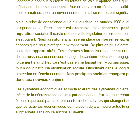
l’économie continue à croître en termes de valeur ajoutée sans qu’il
inéluctable de l’environnement. Pour en arriver à ce résultat, il suff
consommateurs pour un environnement intact se renforcent signific
Mais la prise de conscience qui a eu lieu dans les années 1960 a l
l’exigence de la décroissance est excessive, elle a néanmoins
pesé
régulation sociale
. Il existe une nouvelle législation environneme
s’est ouvert. Nous assistons à la mise en place de
nouvelles
norm
économiques pour protéger l’environnement. De plus en plus d’entre
nouvelles
opportunités
. Ces reformes s’introduisent lentement et m
de la croissance économique change de contenu ; elles sont engagée
forcement s’amplifier. Ce n’est pas en ne faisant rien – ou pas asse
tout à coup bâtir une organisation sociale s’inscrivant dans le long 
protection de l’environnement.
Nos pratiques sociales changent p
donc aux nouveaux enjeux.
Les systèmes économiques et sociaux étant des systèmes ouverts,
thèse de la décroissance ne peut par conséquent être retenue comme
économique peut parfaitement contenir des activités qui changent s
que les activités économiques connaissent déjà à l’heure actuelle un
augmentera sans doute encore à l’avenir.