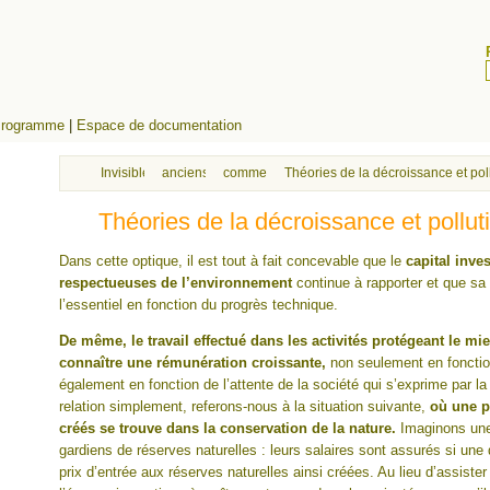
rogramme
|
Espace de documentation
Invisibles
anciens cours effets pollution/santé/bien-être/économie
comment envisager le lien entre croissance 
Théories de la décroissance et pollu
Théories de la décroissance et polluti
Dans cette optique, il est tout à fait concevable que le
capital inve
respectueuses de l’environnement
continue à rapporter et que s
l’essentiel en fonction du progrès technique.
De même, le travail effectué dans les activités protégeant le m
connaître une rémunération croissante,
non seulement en fonctio
également en fonction de l’attente de la société qui s’exprime par la
relation simplement, referons-nous à la situation suivante,
où une p
créés se trouve dans la conservation de la nature.
Imaginons une
gardiens de réserves naturelles : leurs salaires sont assurés si un
prix d’entrée aux réserves naturelles ainsi créées. Au lieu d’assis