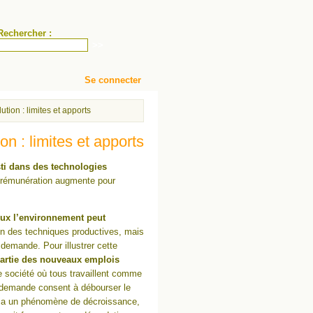
Rechercher :
Se connecter
économique et pollution ?
tion : limites et apports
on : limites et apports
sti dans des technologies
a rémunération augmente pour
ieux l’environnement peut
n des techniques productives, mais
 demande. Pour illustrer cette
artie des nouveaux emplois
 société où tous travaillent comme
e demande consent à débourser le
ter a un phénomène de décroissance,