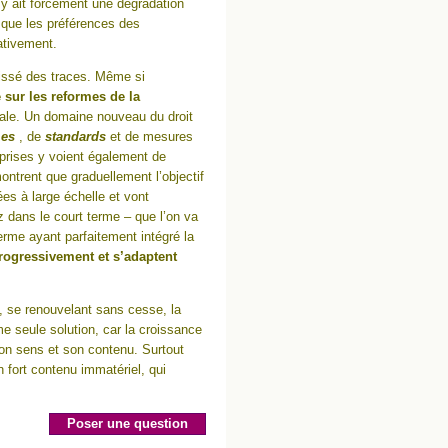
 y ait forcement une dégradation
it que les préférences des
ativement.
aissé des traces. Même si
 sur les reformes de la
ntale. Un domaine nouveau du droit
es
, de
standards
et de mesures
prises y voient également de
ontrent que graduellement l’objectif
s à large échelle et vont
z dans le court terme – que l’on va
terme ayant parfaitement intégré la
rogressivement et s’adaptent
 se renouvelant sans cesse, la
 seule solution, car la croissance
on sens et son contenu. Surtout
 fort contenu immatériel, qui
Poser une question