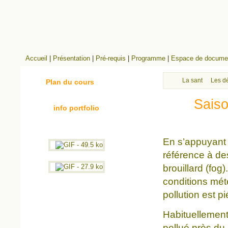
Accueil
|
Présentation
|
Pré-requis
|
Programme
|
Espace de documen
La santé des mil
Les dé
Plan du cours
Saiso
info portfolio
En s’appuyant 
référence à de
brouillard (fog
conditions mét
pollution est 
Habituellement,
pollué près du