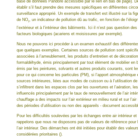
base de données Pandore accessible par le lien en bas de page). 
établir s’il faut prendre des mesures spécifiques en différentes cir
surveillance approprié. Un exemple de transfert est illustré sur la fi
de NO
, un indicateur de pollution dû au trafic, en fonction de l’éloig
2
l’extérieur et à l’intérieur des bâtiments. Ici il n’est pas question de
facteurs biologiques (acariens et moisissures par exemple).
Nous ne pouvons ici procéder à un examen exhaustif des différente
que quelques exemples. Certaines sources de pollution sont spécifi
associées à l’ameublement, les produits d’entretien et de décoration s
formaldéhyde, émis principalement par tout élément de mobilier en 
émis par les peintures, solvants et autres produits courants, sont l
pour ce qui concerne les particules (PM), si l’apport atmosphérique e
sources intérieures, liées aux modes de cuisson ou à l’utilisation 
s’infiltrent dans les espaces clos par les ouvertures et l’aération, le
influencés principalement par le taux de renouvellement de l’air intéri
chauffage a des impacts sur l’air extérieur en milieu rural et sur l’ai
des périodes d’utilisation ou non des appareils - document accessibl
Pour les difficultés soulevées par les échanges entre air intérieur et 
rappelons que nous ne disposons pas de valeurs de référence pour l
l’air intérieur. Des démarches ont été initiées pour établir des val
considérées prioritaires ().