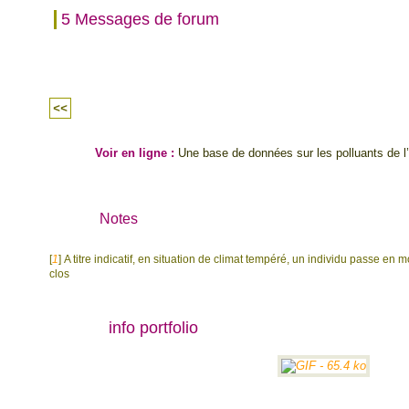
5 Messages de forum
<<
Voir en ligne :
Une base de données sur les polluants de l’a
Notes
[
1
]
A titre indicatif, en situation de climat tempéré, un individu passe
clos
info portfolio