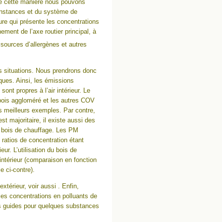
De cette manière nous pouvons
constances et du système de
gure qui présente les concentrations
nement de l’axe routier principal, à
s sources d’allergènes et autres
s situations. Nous prendrons donc
ques. Ainsi, les émissions
ont propres à l’air intérieur. Le
bois aggloméré et les autres COV
es meilleurs exemples. Par contre,
st majoritaire, il existe aussi des
de bois de chauffage. Les PM
s ratios de concentration étant
eur. L’utilisation du bois de
r intérieur (comparaison en fonction
e ci-contre).
extérieur, voir aussi . Enfin,
es concentrations en polluants de
eurs guides pour quelques substances