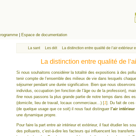
rogramme
|
Espace de documentation
La santé des milieux, évaluation et surveillance
Les déterminants de la qualité de l’air
La distinction entre qualité de l’air extérieur e
La distinction entre qualité de l’ai
Si nous souhaitons considérer la totalité des expositions à des pollu
tenir compte de l’ensemble des milieux de vie dans lesquels chaque
séjourner pendant une durée significative. Bien que nous observons
individus, occupation (en fonction de l’âge ou de la profession), m
fine
nous passons la plus grande partie de notre temps dans des e
(domicile, lieu de travail, locaux commerciaux...)
[
1
]
. Du fait de ces
(de quelque usage que ce soit) il nous faut distinguer
l’air intérieur
une dynamique propre.
Pour faire la part entre air intérieur et extérieur, il faut étudier les
des polluants, c’est-à-dire les facteurs qui influencent les transferts 