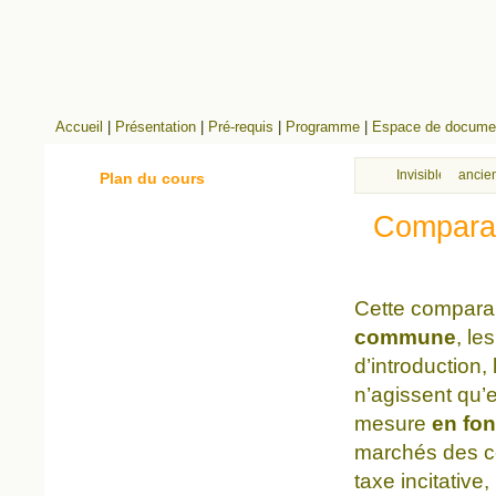
Accueil
|
Présentation
|
Pré-requis
|
Programme
|
Espace de documen
Invisibles
ancien
Plan du cours
Comparais
Cette compara
commune
, le
d’introduction, 
n’agissent qu’e
mesure
en fo
marchés des cer
taxe incitative,