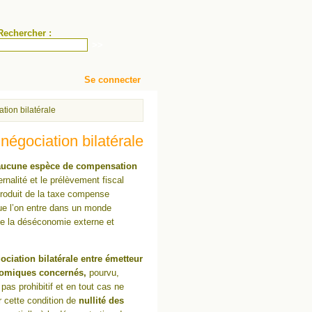
Rechercher :
Se connecter
nomique : de la "Tragédie des Biens Communs" à l’application du protocole de Ky
tion bilatérale
négociation bilatérale
aucune espèce de compensation
ernalité et le prélèvement fiscal
e produit de la taxe compense
 que l’on entre dans un monde
 de la déséconomie externe et
ociation bilatérale entre émetteur
onomiques concernés,
pourvu,
 pas prohibitif et en tout cas ne
ur cette condition de
nullité des