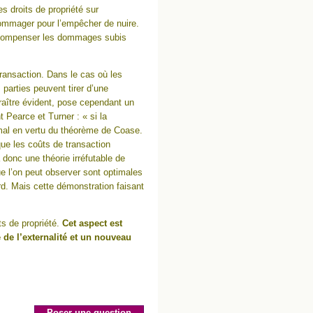
s droits de propriété sur
édommager pour l’empêcher de nuire.
s compenser les dommages subis
ransaction. Dans le cas où les
parties peuvent tirer d’une
araître évident, pose cependant un
Pearce et Turner : « si la
timal en vertu du théorème de Coase.
 que les coûts de transaction
donc une théorie irréfutable de
que l’on peut observer sont optimales
ard. Mais cette démonstration faisant
ts de propriété.
Cet aspect est
e de l’externalité et un nouveau
Poser une question