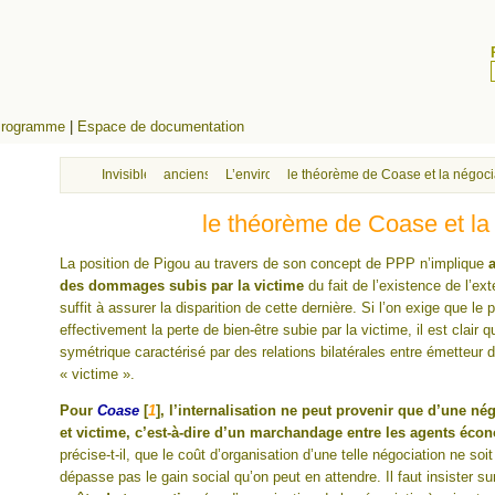
rogramme
|
Espace de documentation
Invisibles
anciens cours effets pollution/santé/bien-être/économie
L’environnement considéré comme un bien éco
le théorème de Coase et la négocia
le théorème de Coase et la 
La position de Pigou au travers de son concept de PPP n’implique
des dommages subis par la victime
du fait de l’existence de l’ext
suffit à assurer la disparition de cette dernière. Si l’on exige que l
effectivement la perte de bien-être subie par la victime, il est clair
symétrique caractérisé par des relations bilatérales entre émetteur
« victime ».
Pour
Coase
[
1
]
, l’internalisation ne peut provenir que d’une nég
et victime, c’est-à-dire d’un marchandage entre les agents éc
précise-t-il, que le coût d’organisation d’une telle négociation ne soit
dépasse pas le gain social qu’on peut en attendre. Il faut insister s