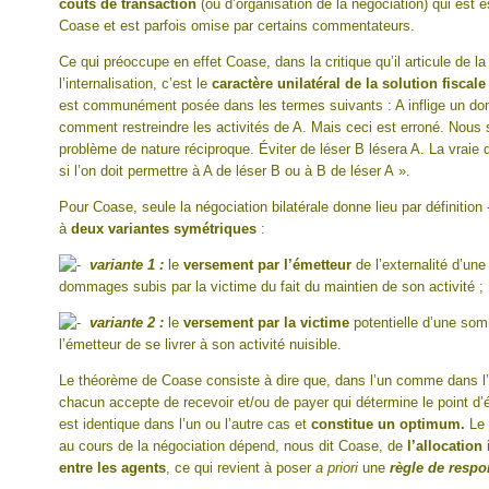
coûts de transaction
(ou d’organisation de la négociation) qui est e
Coase et est parfois omise par certains commentateurs.
Ce qui préoccupe en effet Coase, dans la critique qu’il articule de la 
l’internalisation, c’est le
caractère unilatéral de la solution fiscal
est communément posée dans les termes suivants : A inflige un do
comment restreindre les activités de A. Mais ceci est erroné. Nous
problème de nature réciproque. Éviter de léser B lésera A. La vraie 
si l’on doit permettre à A de léser B ou à B de léser A ».
Pour Coase, seule la négociation bilatérale donne lieu par définition -
à
deux variantes symétriques
:
variante 1 :
le
versement par l’émetteur
de l’externalité d’un
dommages subis par la victime du fait du maintien de son activité ;
variante 2 :
le
versement par la victime
potentielle d’une so
l’émetteur de se livrer à son activité nuisible.
Le théorème de Coase consiste à dire que, dans l’un comme dans l’
chacun accepte de recevoir et/ou de payer qui détermine le point d’é
est identique dans l’un ou l’autre cas et
constitue un optimum.
Le 
au cours de la négociation dépend, nous dit Coase, de
l’allocation
entre les agents
, ce qui revient à poser
a priori
une
règle de respo