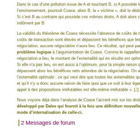
Dans le cas d’une pollution issue de A et touchant B, si A possède le
l’environnement, poursuit Coase, alors B, la « victime », doit le d
Si c’est B au contraire qui possède ces mêmes droits, A doit alor
indûment par B.
La validité du théorème de Coase nécessite l’absence de coûts de t
coûts de transaction sont élevés et dépassent les bénéfices que les 
négociation, aucune négociation n’aura lieu. Ce résultat, qui peut p
problème logique
à l’argumentation de Coase. Comme le rappellent 
négociation a lieu, le montant de l’externalité qui en résulte est op
Si elle n’a pas lieu, on est aussi à l’optimum, pour la simple raison
dépassent alors les bénéfices nets attendus de la négociation. On a 
l’externalité optimale : ce qui veut dire que toutes les externalités 
et qu’il n’y a donc aucune raison de faire quoi que ce soit à leur ég
appel à des propositions irréfutables est elle-même irréfutable ».
[
2
]
Nous voyons déjà dans l’analyse de Coase l’accent mis sur les droi
développé par Dales qui fournit à la fois une définition nouvell
mode d’internalisation de celle-ci.
2 Messages de forum