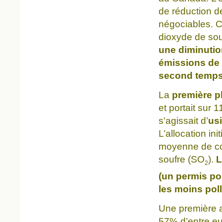
de réduction de
négociables. Ch
dioxyde de sou
une diminutio
émissions de 
second temps
La
première 
et portait sur 
s’agissait d’
us
L’allocation in
moyenne de co
soufre (SO
).
L
2
(un permis po
les moins pol
Une première al
57% d’entre eu