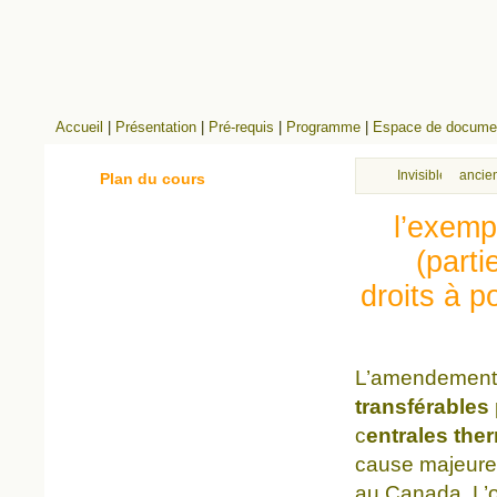
Accueil
|
Présentation
|
Pré-requis
|
Programme
|
Espace de documen
Invisibles
ancien
Plan du cours
l’exempl
(part
droits à p
L’amendement 
transférables
c
entrales the
cause majeur
au Canada. L’ob