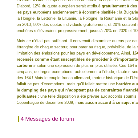
D’abord, 12% du quota européen serait attribué
gratuitement à de
les pays européens anciennement à économie planifiée : la Bulgarie,
la Hongrie, la Lettonie, la Lituanie, la Pologne, la Roumanie et la Slo
en 2013, 80% des quotas individuels gratuitement, et 20% seraient
enchères s’élèveraient progressivement, jusqu’à 70% en 2020 et 1
Mais ce n’était pas suffisant. Il convenait d’examiner au cas par cas
étrangère de chaque secteur, pour parer au risque, prévisible, de la
limitation des émissions pour les pays en développement. Ainsi,
16
recensés comme étant susceptibles de procéder à d’importantes 
carbone »
selon une expression de plus en plus utilisée. Ces 164 in
cinq ans, de larges exemptions, actuellement à l’étude, d’autres sect
des 164 ! Mais le couple franco-allemand, moteur historique de l’Un
fallait ne pas d’exemptions, mais qu’il fallait mettre une
barrière au
le dumping des pays qui n’adoptent pas de contraintes financiè
polluantes
; une telle disposition a été prévue aux accords soumis
Copenhague de décembre 2009, mais
aucun accord à ce sujet n’a
.
4 Messages de forum