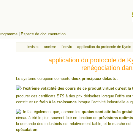
rogramme
|
Espace de documentation
Invisibles
anciens cours effets pollution/santé/bien-être/économie
L’environnement considéré comme un bien éco
application du protocole de Kyoto
application du protocole de K
renégociation da
Le système européen comporte
deux principaux défauts
:
l’
extrême volatilité des cours de ce produit virtuel qu’est l
procurer des certificats
ETS
à des prix dérisoires lorsque l’offre est
constituer un
frein à la croissance
lorsque l’activité industrielle au
le fait également que, comme les
quotas sont attribués gratu
niveau à été le plus souvent fixé en fonction de
prévisions optimi
la demande des industriels est relativement faible, et le marché est
spéculation
.