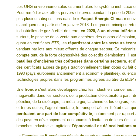
Les ONG environnementales estiment alors le système inefficace en 
Pour remédier aux effets pervers observés pendant la période 200
pris plusieurs dispositions dans le
« Paquet Énergie Climat »
conve
s’appliqueront à partir du 1er janvier 2013. Les grands principes ret
industrielles de gaz à effet de serre,
en 2020, à un niveau inférieu
surtout, le principe de la vente aux enchères des quotas d’émission
quota en certificats
ETS
, les
répartissant entre les secteurs éc
vendant par lots aux mieux offrants de chaque secteur. Ce mécanism
compte tenu de la forte dégressivité des objectifs d’émissions, il e
batailles d’enchères très coûteuses dans certains secteurs
, et d
des certificats auprès de pays traditionnellement bien dotés du fait
1990 (pays européens anciennement à économie planifiée), ou enco
technologies propres dans les programmes agréés au titre du
MDP
d
Une
fronde
s’est alors développée chez les industriels concernés : 
mégawatts dans les secteurs de la production d’électricité à partir d
pétrolier, de la sidérurgie, la métallurgie, la chimie et les engrais, 
et terres cuites, l’agroalimentaire, le transport aérien. Il était clair
perdraient une part de leur compétitivité
, notamment par rapport 
des pays en développement non soumis à limitation de leurs émissi
branches industrielles agitaient l
’épouvantail de délocalisations 
La Commission Européenne décida de revoir sa copie. Les mises a