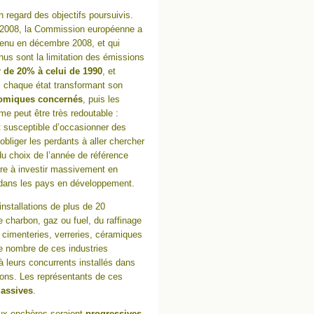
regard des objectifs poursuivis.
5-2008, la Commission européenne a
nu en décembre 2008, et qui
enus sont la limitation des émissions
r de 20% à celui de 1990
, et
, chaque état transformant son
onomiques concernés
, puis les
e peut être très redoutable :
st susceptible d’occasionner des
’obliger les perdants à aller chercher
 du choix de l’année de référence
re à investir massivement en
ans les pays en développement.
installations de plus de 20
e charbon, gaz ou fuel, du raffinage
les cimenteries, verreries, céramiques
 que nombre de ces industries
à leurs concurrents installés dans
ons. Les représentants de ces
massives
.
ux enchères seraient
progressives
.