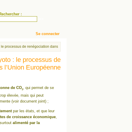
Rechercher :
Se connecter
nomique : de la "Tragédie des Biens Communs" à l’application du protocole de Ky
 : le processus de renégociation dans l’Union Européenne
yoto : le processus de
ns l’Union Européenne
a tonne de CO
, qui permet de se
2
 trop élevée, mais qui peut
gmente (voir document joint) ;
itement
par les états, et que leur
stes de croissance économique
,
 surtout
alimenté par la