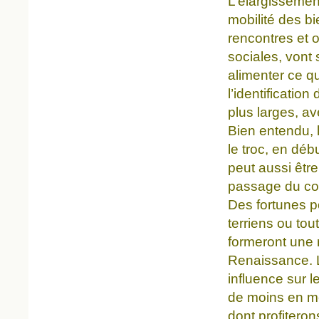
L’élargissement
mobilité des b
rencontres et 
sociales, vont 
alimenter ce q
l’identificatio
plus larges, a
Bien entendu, 
le troc, en déb
peut aussi êtr
passage du com
Des fortunes p
terriens ou to
formeront une n
Renaissance. L
influence sur l
de moins en mo
dont profiteron